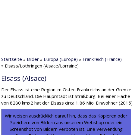
Startseite
»
Bilder
»
Europa (Europe)
»
Frankreich (France)
» Elsass/Lothringen (Alsace/Lorraine)
Elsass (Alsace)
Der Elsass ist eine Region im Osten Frankreichs an der Grenze
zu Deutschland. Die Hauprstadt ist Straßburg. Bei einer Fläche
von 8280 kmx2 hat der Elsass circa 1,86 Mio. Einwohner (2015).
Wir weisen ausdrücklich darauf hin, dass das Kopieren oder
Speichern von Bildern aus unserem Webshop oder ein
Screenshot von Bildern verboten ist. Eine Verwendung